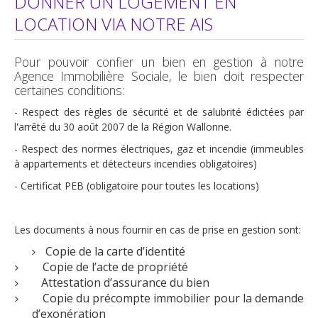
DONNER UN LOGEMENT EN
Travaux
LOCATION VIA NOTRE AIS
Aides et primes
Pour pouvoir confier un bien en gestion à notre
Réparations à charge de ...
Agence Immobilière Sociale, le bien doit respecter
certaines conditions:
Locataires
- Respect des règles de sécurité et de salubrité édictées par
Conditions d'accès
l'arrêté du 30 août 2007 de la Région Wallonne.
Inscription et Documents à fournir
- Respect des normes électriques, gaz et incendie (immeubles
à appartements et détecteurs incendies obligatoires)
Avantages
- Certificat PEB (obligatoire pour toutes les locations)
Attributions
Quand vous devenez locataire...
Les documents à nous fournir en cas de prise en gestion sont:
Bail et Garantie locative
Copie de la carte d’identité
Copie de l’acte de propriété
Droits et devoirs
Attestation d’assurance du bien
Réparations à charge de ...
Copie du précompte immobilier pour la demande
d’exonération
Liens utiles